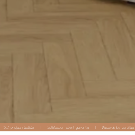
+150 projets réalisés
|
Satisfaction client garantie
|
Décoratrice certifiée