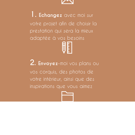
1
.
Echangez
avec moi sur
votre projet afin de choisir la
prestation qui sera la mieux
adaptée à vos besoins
2
.
Envoyez
-moi vos plans ou
vos corquis, des photos de
votre intérieur, ainsi que des
inspirations que vous aimez
3
.
Recevez
par mail - après
validation du devis - votre
projet de décoration et
d’aménagement pret à l’emploi